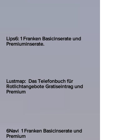
Lips6:
1 Franken Basicinserate und
Premiuminserate.
Lustmap: Das Telefonbuch für
Rotlichtangebote Gratiseintrag und
Premium
6Navi 1 Franken Basicinserate und
Premium