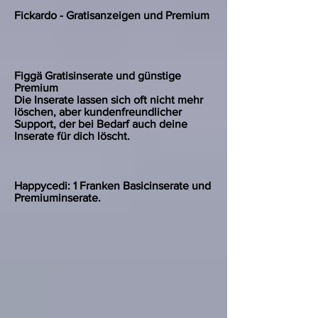
Fickardo - Gratisanzeigen und Premium
Figgä Gratisinserate und günstige
Premium
Die Inserate lassen sich oft nicht mehr
löschen, aber kundenfreundlicher
Support, der bei Bedarf auch deine
Inserate für dich löscht.
Happycedi: 1 Franken Basicinserate und
Premiuminserate.