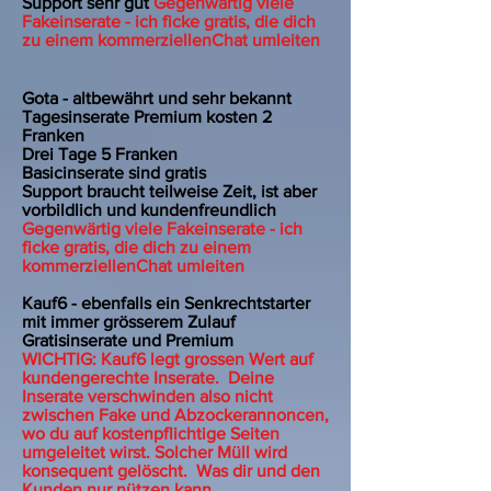
Support sehr gut
Gegenwärtig viele
Fakeinserate - ich ficke gratis, die dich
zu einem kommerziellenChat umleiten
Gota - altbewährt und sehr bekannt
Tagesinserate Premium kosten 2
Franken
Drei Tage 5 Franken
Basicinserate sind gratis
Support braucht teilweise Zeit, ist aber
vorbildlich und kundenfreundlich
Gegenwärtig viele Fakeinserate - ich
ficke gratis, die dich zu einem
kommerziellenChat umleiten
Kauf6 - ebenfalls ein Senkrechtstarter
mit immer grösserem Zulauf
Gratisinserate und Premium
WICHTIG: Kauf6 legt grossen Wert auf
kundengerechte Inserate. Deine
Inserate verschwinden also nicht
zwischen Fake und Abzockerannoncen,
wo du auf kostenpflichtige Seiten
umgeleitet wirst. Solcher Müll wird
konsequent gelöscht. Was dir und den
Kunden nur nützen kann.