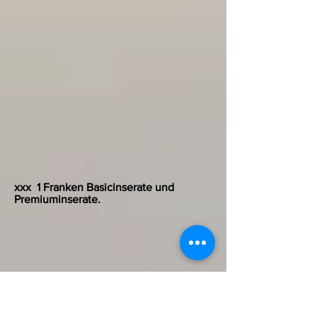
xxx
1 Franken Basicinserate und
Premiuminserate.
Gratisinserate und
Premium