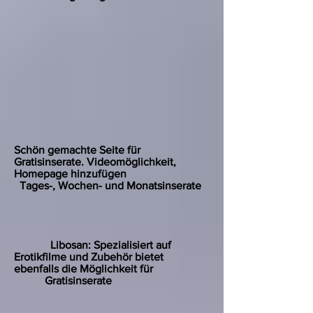
Schön gemachte Seite für
Gratisinserate. Videomöglichkeit,
Homepage hinzufügen
Tages-, Wochen- und Monatsinserate
Libosan: Spezialisiert auf
Erotikfilme und Zubehör bietet
ebenfalls die Möglichkeit für
Gratisinserate