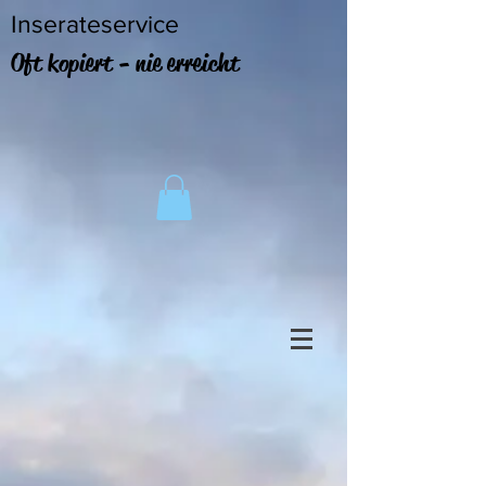
Inserateservice
Oft kopiert - nie erreicht