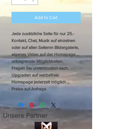
Add to Cart
Jede zusätzliche Seite für nur 25.-
Kontakt, Chat, Musik auf einzelnen
oder auf allen Seitenm Bildergalerie,
eigenes Video auf der Homepage ...
unbegrenzte Möglichkeiten.
Fragen Sie unverbindlich nach.
Upgraden auf werbefreie
Homepage jederzeit möglich ...
Preise auf Anfrage.
Unsere Partner