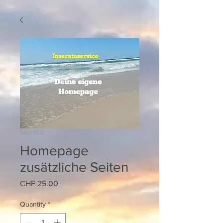
SKU: 502
Homepage
zusätzliche Seiten
Price
CHF 25.00
Quantity
*