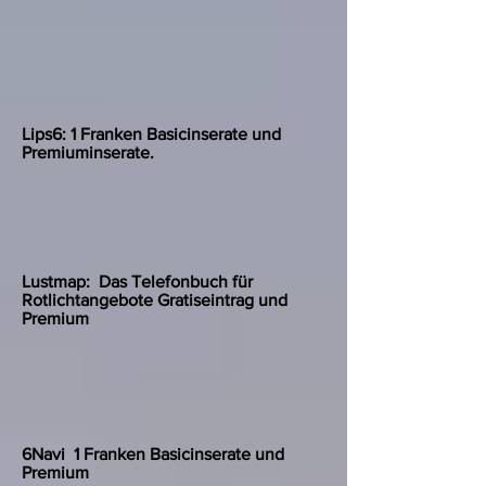
Lips6:
1 Franken Basicinserate und
Premiuminserate.
Lustmap: Das Telefonbuch für
Rotlichtangebote Gratiseintrag und
Premium
6Navi 1 Franken Basicinserate und
Premium