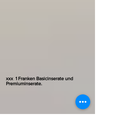
xxx
1 Franken Basicinserate und
Premiuminserate.
Gratisinserate und
Premium