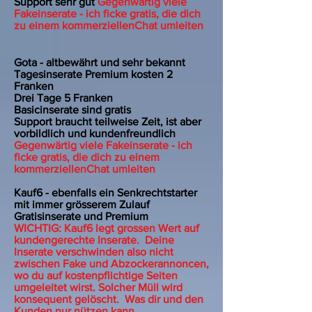
Support sehr gut
Gegenwärtig viele
Fakeinserate - ich ficke gratis, die dich
zu einem kommerziellenChat umleiten
Gota - altbewährt und sehr bekannt
Tagesinserate Premium kosten 2
Franken
Drei Tage 5 Franken
Basicinserate sind gratis
Support braucht teilweise Zeit, ist aber
vorbildlich und kundenfreundlich
Gegenwärtig viele Fakeinserate - ich
ficke gratis, die dich zu einem
kommerziellenChat umleiten
Kauf6 - ebenfalls ein Senkrechtstarter
mit immer grösserem Zulauf
Gratisinserate und Premium
WICHTIG: Kauf6 legt grossen Wert auf
kundengerechte Inserate. Deine
Inserate verschwinden also nicht
zwischen Fake und Abzockerannoncen,
wo du auf kostenpflichtige Seiten
umgeleitet wirst. Solcher Müll wird
konsequent gelöscht. Was dir und den
Kunden nur nützen kann.