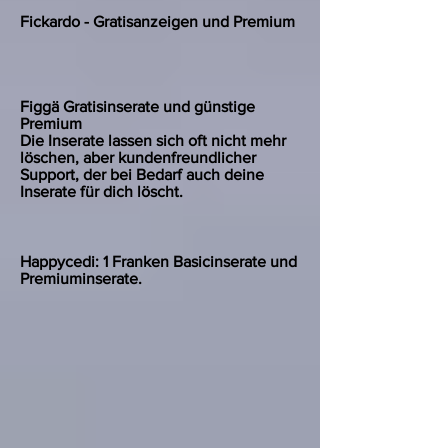
Fickardo - Gratisanzeigen und Premium
Figgä Gratisinserate und günstige
Premium
Die Inserate lassen sich oft nicht mehr
löschen, aber kundenfreundlicher
Support, der bei Bedarf auch deine
Inserate für dich löscht.
Happycedi: 1 Franken Basicinserate und
Premiuminserate.