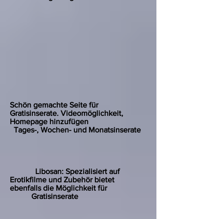
Schön gemachte Seite für
Gratisinserate. Videomöglichkeit,
Homepage hinzufügen
Tages-, Wochen- und Monatsinserate
Libosan: Spezialisiert auf
Erotikfilme und Zubehör bietet
ebenfalls die Möglichkeit für
Gratisinserate