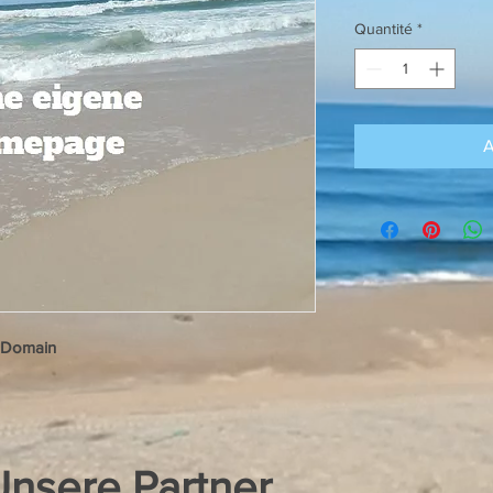
Quantité
*
A
r Domain
Unsere Partner