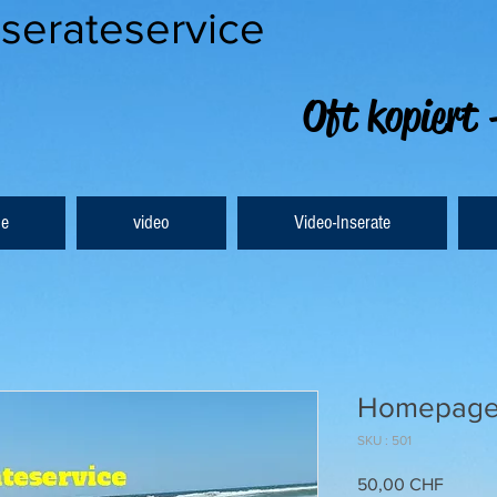
nserateservice
Oft kopiert 
e
video
Video-Inserate
Homepage 
SKU : 501
Prix
50,00 CHF