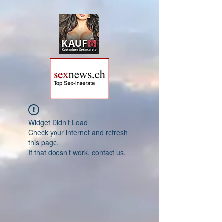
Widget Didn’t Load
Check your internet and refresh
this page.
If that doesn’t work, contact us.