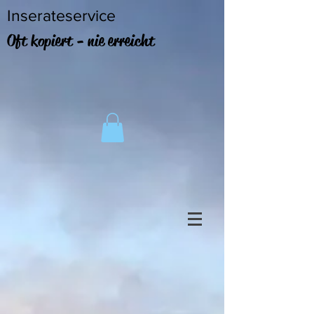
Inserateservice
Oft kopiert - nie erreicht