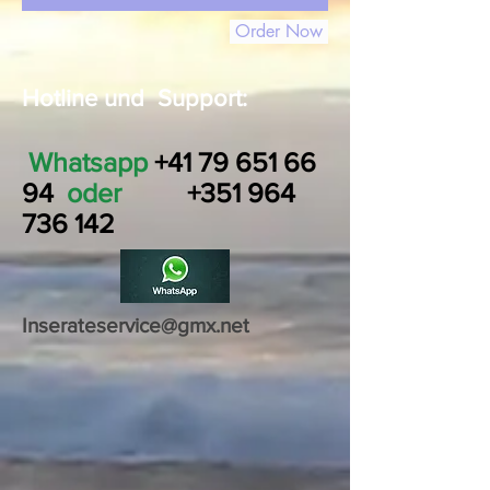
Order Now
Hotline und Support:
Whatsapp
+41 79 651 66
94
oder
+351 964
736 142
Inserateservice@gmx.net