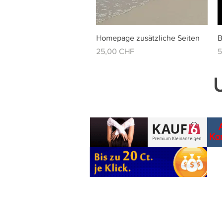
Vista rápida
Homepage zusätzliche Seiten
B
Precio
P
25,00 CHF
5