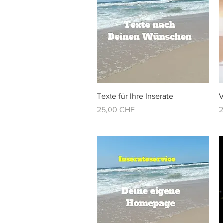
Vista rápida
Texte für Ihre Inserate
V
Precio
P
25,00 CHF
2