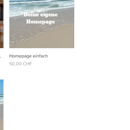
Vista rápida
,
Homepage einfach
Precio
50,00 CHF