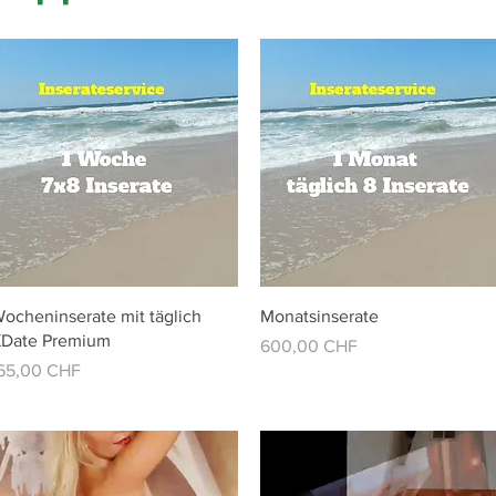
Vista rápida
Vista rápida
ocheninserate mit täglich
Monatsinserate
Date Premium
Precio
600,00 CHF
recio
65,00 CHF