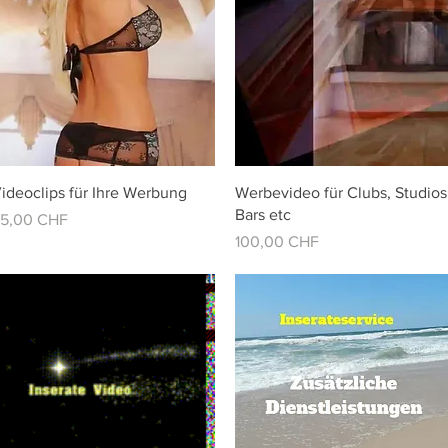
Vista rápida
Vista rápida
ideoclips für Ihre Werbung
Werbevideo für Clubs, Studios
Bars etc
recio
5,00 CHF
Precio
100,00 CHF