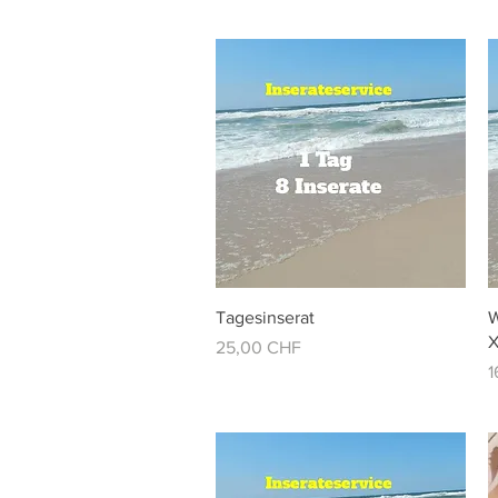
Vista rápida
Tagesinserat
W
X
Precio
25,00 CHF
P
1