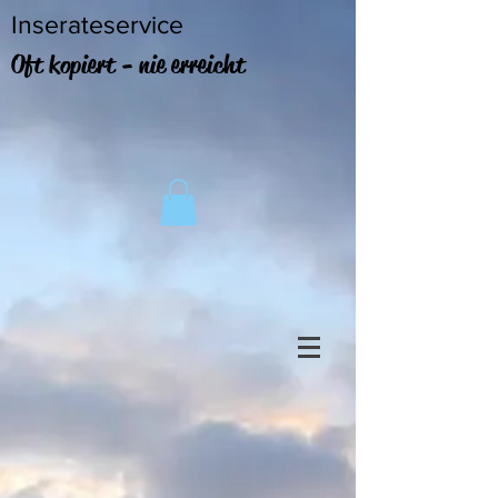
Inserateservice
Oft kopiert - nie erreicht