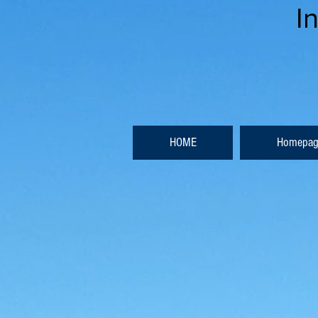
I
HOME
Homepag