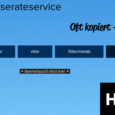
nserateservice
Oft kopiert 
e
video
Video-Inserate
Bannertausch klick hier