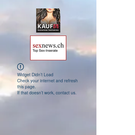
Widget Didn’t Load
Check your internet and refresh
this page.
If that doesn’t work, contact us.