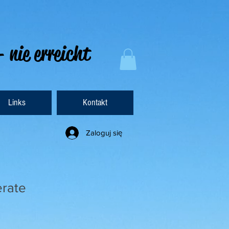
- nie erreicht
Links
Kontakt
Zaloguj się
erate