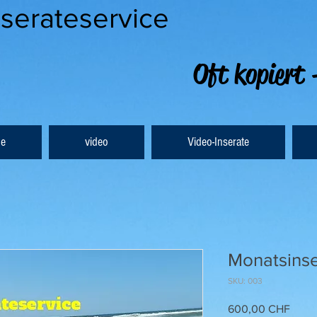
nserateservice
Oft kopiert 
e
video
Video-Inserate
Monatsins
SKU: 003
Cena
600,00 CHF