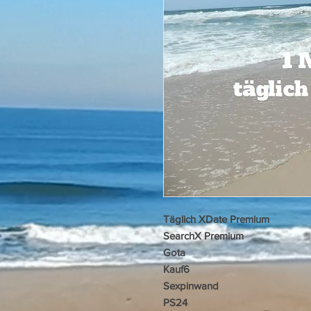
Täglich XDate Premium
SearchX Premium
Gota
Kauf6
Sexpinwand
PS24