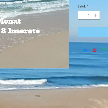
Sztuk
*
D