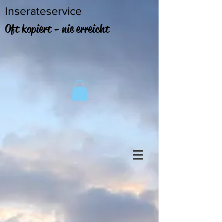
Inserateservice
Oft kopiert - nie erreicht