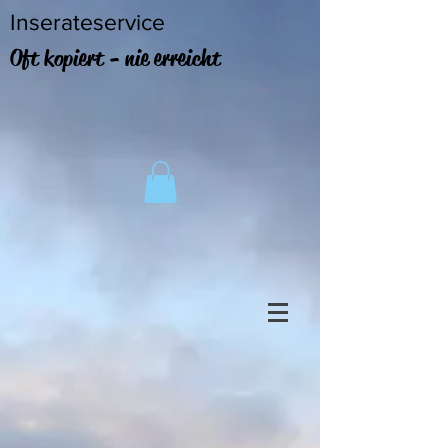
Inserateservice
Oft kopiert - nie erreicht