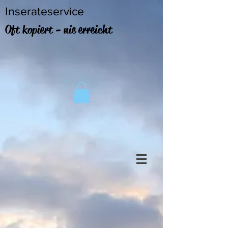
Inserateservice
Oft kopiert - nie erreicht