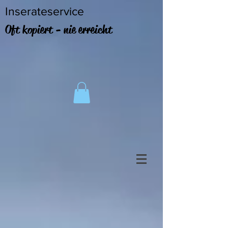
Inserateservice
Oft kopiert - nie erreicht