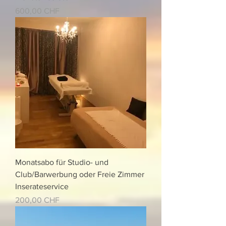
Cena
600,00 CHF
Monatsabo für Studio- und
Club/Barwerbung oder Freie Zimmer
Inserateservice
Cena
200,00 CHF