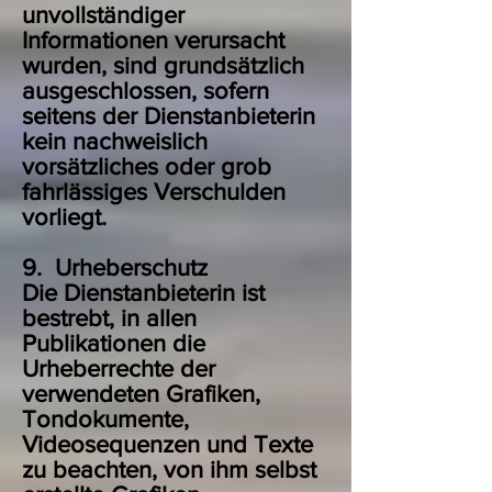
unvollständiger
Informationen verursacht
wurden, sind grundsätzlich
ausgeschlossen, sofern
seitens der Dienstanbieterin
kein nachweislich
vorsätzliches oder grob
fahrlässiges Verschulden
vorliegt.
9. Urheberschutz
Die Dienstanbieterin ist
bestrebt, in allen
Publikationen die
Urheberrechte der
verwendeten Grafiken,
Tondokumente,
Videosequenzen und Texte
zu beachten, von ihm selbst