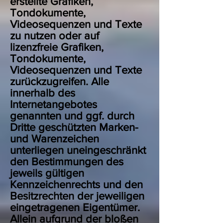
erstellte Grafiken,
Tondokumente,
Videosequenzen und Texte
zu nutzen oder auf
lizenzfreie Grafiken,
Tondokumente,
Videosequenzen und Texte
zurückzugreifen. Alle
innerhalb des
Internetangebotes
genannten und ggf. durch
Dritte geschützten Marken-
und Warenzeichen
unterliegen uneingeschränkt
den Bestimmungen des
jeweils gültigen
Kennzeichenrechts und den
Besitzrechten der jeweiligen
eingetragenen Eigentümer.
Allein aufgrund der bloßen