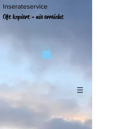
Inserateservice
Oft kopiert - nie erreicht