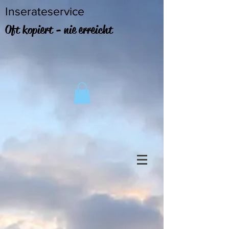
Inserateservice
Oft kopiert - nie erreicht